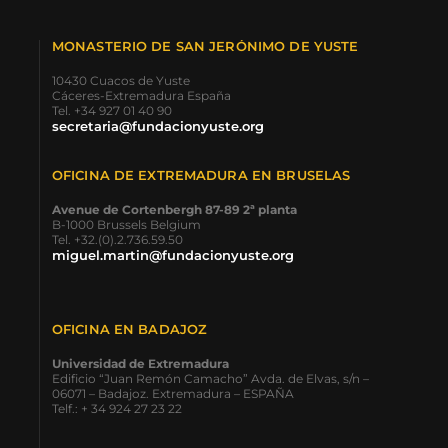
MONASTERIO DE SAN JERÓNIMO DE YUSTE
10430 Cuacos de Yuste
Cáceres-Extremadura España
Tel. +34 927 01 40 90
secretaria@fundacionyuste.org
OFICINA DE EXTREMADURA EN BRUSELAS
Avenue de Cortenbergh 87-89 2ª planta
B-1000 Brussels Belgium
Tel. +32.(0).2.736.59.50
miguel.martin@fundacionyuste.org
OFICINA EN BADAJOZ
Universidad de Extremadura
Edificio “Juan Remón Camacho” Avda. de Elvas, s/n –
06071 – Badajoz. Extremadura – ESPAÑA
Telf.: + 34 924 27 23 22