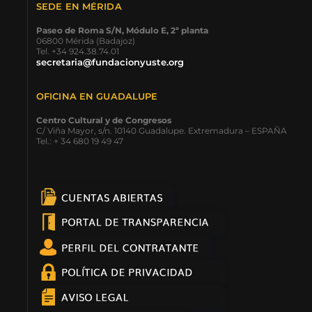
SEDE EN MÉRIDA
Paseo de Roma S/N, Módulo E, 2ª planta
06800 Mérida (Badajoz)
Tel. +34 924.38.74.01
secretaria@fundacionyuste.org
OFICINA EN GUADALUPE
Centro Cultural y de Congresos
C/ Viña Mayor, s/n. 10140 Guadalupe. Extremadura – ESPAÑA
Tel.: + 34 680 19 49 47