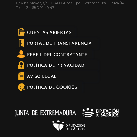
C/ Viña Mayor, s/n. 10140 Guadalupe. Extremadura – ESPAÑA
Tel.: + 34 680 19 49 47