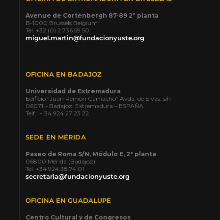
Avenue de Cortenbergh 87-89 2ª planta
B-1000 Brussels Belgium
Tel. +32.(0).2.736.59.50
miguel.martin@fundacionyuste.org
OFICINA EN BADAJOZ
Universidad de Extremadura
Edificio “Juan Remón Camacho” Avda. de Elvas, s/n –
06071 – Badajoz. Extremadura – ESPAÑA
Telf.: + 34 924 27 23 22
SEDE EN MÉRIDA
Paseo de Roma S/N, Módulo E, 2ª planta
06800 Mérida (Badajoz)
Tel. +34 924.38.74.01
secretaria@fundacionyuste.org
OFICINA EN GUADALUPE
Centro Cultural y de Congresos