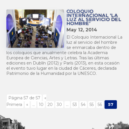
COLOQUIO
INTERNACIONAL ‘LA
LUZ AL SERVICIO DEL
HOMBRE’
May 12, 2014
El Coloquio Internacional La
luz al servicio del hombre
se enmarcaba dentro de
los coloquios que anualmente celebra la Academia
Europea de Ciencias, Artes y Letras. Tras las últimas
ediciones en Dublín (2012) y París (2013), en esta ocasión
el evento tuvo lugar en la ciudad de Cáceres, declarada
Patrimonio de la Humanidad por la UNESCO.
Página 57 de 57
«
Primera
«
...
10
20
30
...
53
54
55
56
57