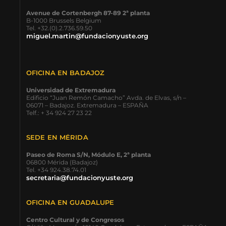
Avenue de Cortenbergh 87-89 2ª planta
B-1000 Brussels Belgium
Tel. +32.(0).2.736.59.50
miguel.martin@fundacionyuste.org
OFICINA EN BADAJOZ
Universidad de Extremadura
Edificio “Juan Remón Camacho” Avda. de Elvas, s/n –
06071 – Badajoz. Extremadura – ESPAÑA
Telf.: + 34 924 27 23 22
SEDE EN MÉRIDA
Paseo de Roma S/N, Módulo E, 2ª planta
06800 Mérida (Badajoz)
Tel. +34 924.38.74.01
secretaria@fundacionyuste.org
OFICINA EN GUADALUPE
Centro Cultural y de Congresos