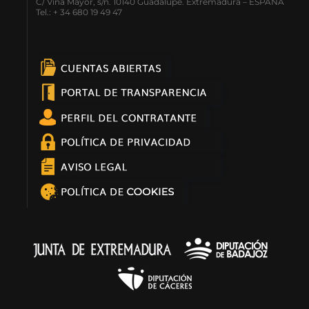
C/ Viña Mayor, s/n. 10140 Guadalupe. Extremadura – ESPAÑA
Tel.: + 34 680 19 49 47