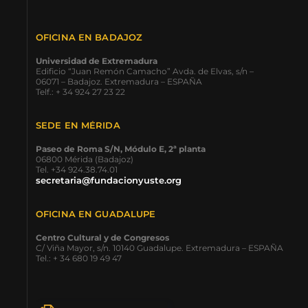
OFICINA EN BADAJOZ
Universidad de Extremadura
Edificio “Juan Remón Camacho” Avda. de Elvas, s/n –
06071 – Badajoz. Extremadura – ESPAÑA
Telf.: + 34 924 27 23 22
SEDE EN MÉRIDA
Paseo de Roma S/N, Módulo E, 2ª planta
06800 Mérida (Badajoz)
Tel. +34 924.38.74.01
secretaria@fundacionyuste.org
OFICINA EN GUADALUPE
Centro Cultural y de Congresos
C/ Viña Mayor, s/n. 10140 Guadalupe. Extremadura – ESPAÑA
Tel.: + 34 680 19 49 47