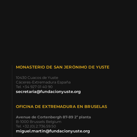
MONASTERIO DE SAN JERÓNIMO DE YUSTE
10430 Cuacos de Yuste
Cáceres-Extremadura España
Tel. +34 927 01 40 90
secretaria@fundacionyuste.org
OFICINA DE EXTREMADURA EN BRUSELAS
Avenue de Cortenbergh 87-89 2ª planta
B-1000 Brussels Belgium
Tel. +32.(0).2.736.59.50
miguel.martin@fundacionyuste.org