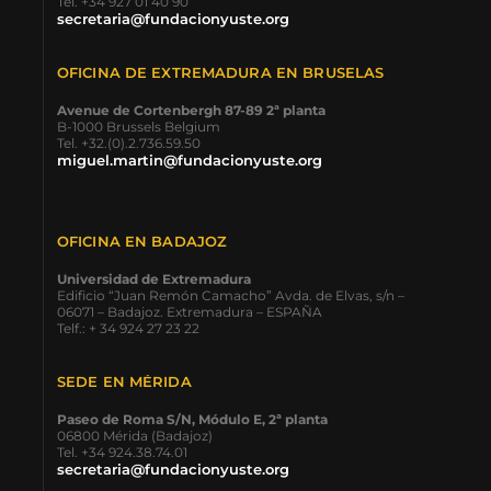
Tel. +34 927 01 40 90
secretaria@fundacionyuste.org
OFICINA DE EXTREMADURA EN BRUSELAS
Avenue de Cortenbergh 87-89 2ª planta
B-1000 Brussels Belgium
Tel. +32.(0).2.736.59.50
miguel.martin@fundacionyuste.org
OFICINA EN BADAJOZ
Universidad de Extremadura
Edificio “Juan Remón Camacho” Avda. de Elvas, s/n –
06071 – Badajoz. Extremadura – ESPAÑA
Telf.: + 34 924 27 23 22
SEDE EN MÉRIDA
Paseo de Roma S/N, Módulo E, 2ª planta
06800 Mérida (Badajoz)
Tel. +34 924.38.74.01
secretaria@fundacionyuste.org