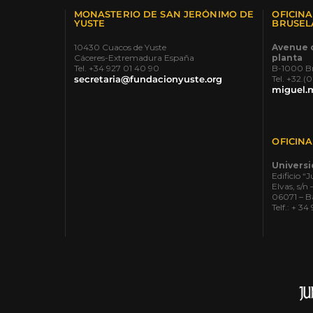
MONASTERIO DE SAN JERÓNIMO DE
OFICIN
YUSTE
BRUSEL
10430 Cuacos de Yuste
Avenue 
Cáceres-Extremadura España
planta
Tel. +34 927 01 40 90
B-1000 Br
secretaria@fundacionyuste.org
Tel. +32.(
miguel.
OFICIN
Univers
Edificio 
Elvas, s/n 
06071 – B
Telf.: + 3