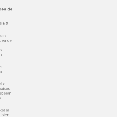
pea de
día 9
ban
idea de
s,
ón
os
a
l e
países
deberán
s
da la
 bien