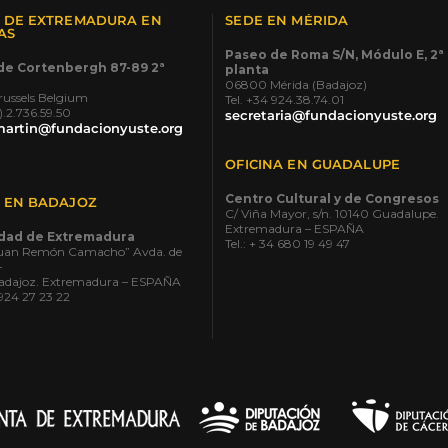
A DE EXTREMADURA EN
SEDE EN MÉRIDA
AS
Paseo de Roma S/N, Módulo E, 2ª
de Cortenbergh 87-89 2ª
planta
06800 Mérida (Badajoz)
ussels Belgium
Tel. +34 924.38.74.01
0).2.736.59.50
secretaria@fundacionyuste.org
martin@fundacionyuste.org
OFICINA EN GUADALUPE
Centro Cultural y de Congresos
A EN BADAJOZ
C/ Viña Mayor, s/n. 10140 Guadalupe.
Extremadura – ESPAÑA
idad de Extremadura
Tel.: + 34 680 19 49 47
“Juan Remón Camacho” Avda. de
–
adajoz. Extremadura – ESPAÑA
4 924 27 23 22