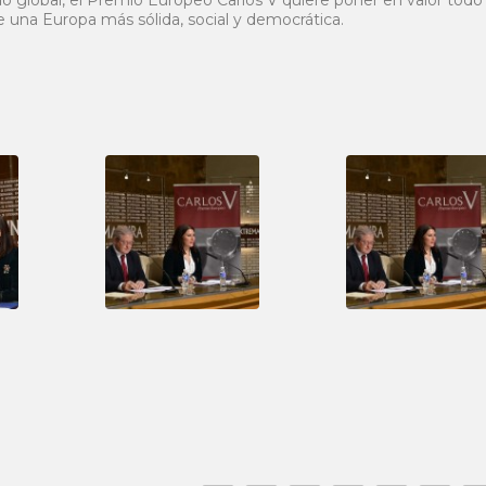
o global, el Premio Europeo Carlos V quiere poner en valor todo 
e una Europa más sólida, social y democrática.