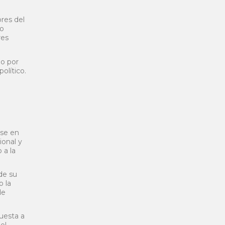
res del
 o
res
do por
olítico.
rse en
ional y
 a la
de su
o la
de
uesta a