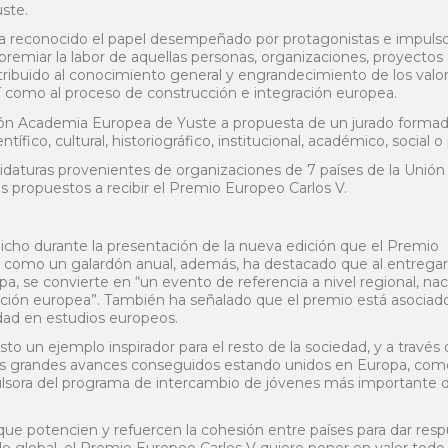
ste.
a reconocido el papel desempeñado por protagonistas e impulso
premiar la labor de aquellas personas, organizaciones, proyectos
ntribuido al conocimiento general y engrandecimiento de los valo
 así como al proceso de construcción e integración europea.
ción Academia Europea de Yuste a propuesta de un jurado forma
fico, cultural, historiográfico, institucional, académico, social o p
didaturas provenientes de organizaciones de 7 países de la Unión
s propuestos a recibir el Premio Europeo Carlos V.
 dicho durante la presentación de la nueva edición que el Premio
se como un galardón anual, además, ha destacado que al entrega
a, se convierte en “un evento de referencia a nivel regional, nac
cción europea”. También ha señalado que el premio está asociado
dad en estudios europeos.
o un ejemplo inspirador para el resto de la sociedad, y a través 
los grandes avances conseguidos estando unidos en Europa, com
impulsora del programa de intercambio de jóvenes más importante 
e potencien y refuercen la cohesión entre países para dar resp