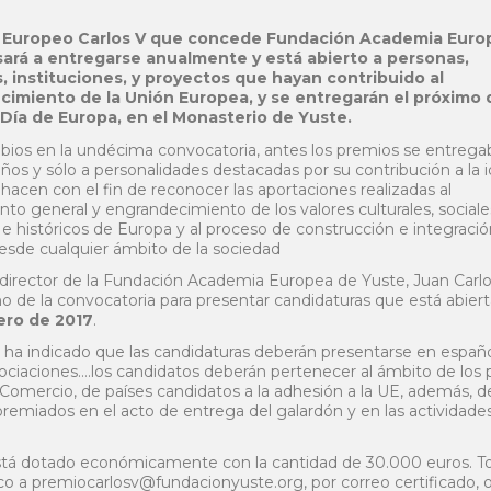
o Europeo Carlos V que concede Fundación Academia Euro
ará a entregarse anualmente y está abierto a personas,
as, instituciones, y proyectos que hayan contribuido al
imiento de la Unión Europea, y se entregarán el próximo 
Día de Europa, en el Monasterio de Yuste.
bios en la undécima convocatoria, antes los premios se entrega
ños y sólo a personalidades destacadas por su contribución a la 
hacen con el fin de reconocer las aportaciones realizadas al
to general y engrandecimiento de los valores culturales, sociale
s e históricos de Europa y al proceso de construcción e integraci
esde cualquier ámbito de la sociedad
el director de la Fundación Academia Europea de Yuste, Juan Carl
 de la convocatoria para presentar candidaturas que está abiert
ero de 2017
.
 ha indicado que las candidaturas deberán presentarse en españo
asociaciones….los candidatos deberán pertenecer al ámbito de los 
 Comercio, de países candidatos a la adhesión a la UE, además, 
 premiados en el acto de entrega del galardón y en las actividade
está dotado económicamente con la cantidad de 30.000 euros. To
o a premiocarlosv@fundacionyuste.org, por correo certificado, o