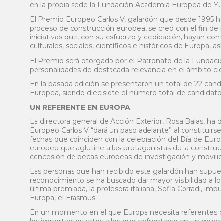
en la propia sede la Fundación Academia Europea de Yu
El Premio Europeo Carlos V, galardón que desde 1995 h
proceso de construcción europea, se creó con el fin de 
iniciativas que, con su esfuerzo y dedicación, hayan co
culturales, sociales, científicos e históricos de Europa,
El Premio será otorgado por el Patronato de la Funda
personalidades de destacada relevancia en el ámbito cientí
En la pasada edición se presentaron un total de 22 can
Europea, siendo diecisiete el número total de candidato
UN REFERENTE EN EUROPA
La directora general de Acción Exterior, Rosa Balas, ha
Europeo Carlos V “dará un paso adelante” al constituir
fechas que coinciden con la celebración del Día de Europ
europeo que aglutine a los protagonistas de la constru
concesión de becas europeas de investigación y movili
Las personas que han recibido este galardón han supuest
reconocimiento se ha buscado dar mayor visibilidad a 
última premiada, la profesora italiana, Sofia Corradi, 
Europa, el Erasmus.
En un momento en el que Europa necesita referentes qu