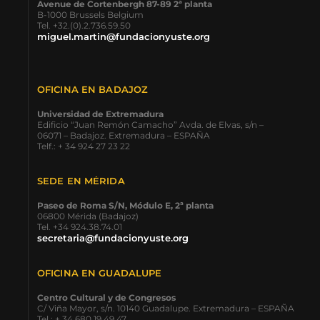
Avenue de Cortenbergh 87-89 2ª planta
B-1000 Brussels Belgium
Tel. +32.(0).2.736.59.50
miguel.martin@fundacionyuste.org
OFICINA EN BADAJOZ
Universidad de Extremadura
Edificio “Juan Remón Camacho” Avda. de Elvas, s/n –
06071 – Badajoz. Extremadura – ESPAÑA
Telf.: + 34 924 27 23 22
SEDE EN MÉRIDA
Paseo de Roma S/N, Módulo E, 2ª planta
06800 Mérida (Badajoz)
Tel. +34 924.38.74.01
secretaria@fundacionyuste.org
OFICINA EN GUADALUPE
Centro Cultural y de Congresos
C/ Viña Mayor, s/n. 10140 Guadalupe. Extremadura – ESPAÑA
Tel.: + 34 680 19 49 47