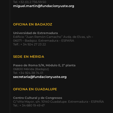
Tel. +32.(0).2.736.59.50
miguel.martin@fundacionyuste.org
OFICINA EN BADAJOZ
Universidad de Extremadura
Edificio “Juan Remón Camacho” Avda. de Elvas, s/n –
06071 – Badajoz. Extremadura – ESPAÑA
Telf.: + 34 924 27 23 22
SEDE EN MÉRIDA
Paseo de Roma S/N, Módulo E, 2ª planta
06800 Mérida (Badajoz)
Tel. +34 924.38.74.01
secretaria@fundacionyuste.org
OFICINA EN GUADALUPE
Centro Cultural y de Congresos
C/ Viña Mayor, s/n. 10140 Guadalupe. Extremadura – ESPAÑA
Tel.: + 34 680 19 49 47