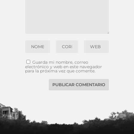
Guarda mi nombre, correo
electrónico y web en este navegador
para la próxima vez que comente.