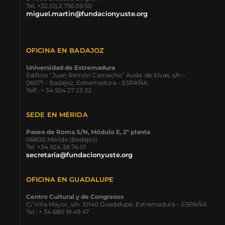
Tel. +32.(0).2.736.59.50
miguel.martin@fundacionyuste.org
OFICINA EN BADAJOZ
Universidad de Extremadura
Edificio “Juan Remón Camacho” Avda. de Elvas, s/n –
06071 – Badajoz. Extremadura – ESPAÑA
Telf.: + 34 924 27 23 22
SEDE EN MÉRIDA
Paseo de Roma S/N, Módulo E, 2ª planta
06800 Mérida (Badajoz)
Tel. +34 924.38.74.01
secretaria@fundacionyuste.org
OFICINA EN GUADALUPE
Centro Cultural y de Congresos
C/ Viña Mayor, s/n. 10140 Guadalupe. Extremadura – ESPAÑA
Tel.: + 34 680 19 49 47