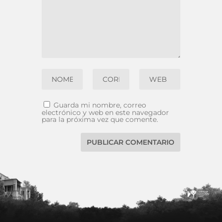
Guarda mi nombre, correo
electrónico y web en este navegador
para la próxima vez que comente.