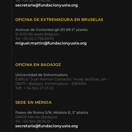
Tel. +34 927 01 40 90
secretaria@fundacionyuste.org
OFICINA DE EXTREMADURA EN BRUSELAS
Avenue de Cortenbergh 87-89 2ª planta
B-1000 Brussels Belgium
Tel. +32.(0).2.736.59.50
miguel.martin@fundacionyuste.org
OFICINA EN BADAJOZ
Universidad de Extremadura
Edificio “Juan Remón Camacho” Avda. de Elvas, s/n –
06071 – Badajoz. Extremadura – ESPAÑA
Telf.: + 34 924 27 23 22
SEDE EN MÉRIDA
Paseo de Roma S/N, Módulo E, 2ª planta
06800 Mérida (Badajoz)
Tel. +34 924.38.74.01
secretaria@fundacionyuste.org