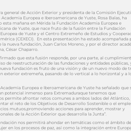
ra general de Acción Exterior y presidenta de la Comisión Ejecuti
 Academia Europea e Iberoamericana de Yuste, Rosa Balas, ha
o esta mañana en Mérida la Fundación Academia Europea e
cana de Yuste, que nace fruto de la fusión entre la Fundación
Europea de Yuste y el Centro Extremeño de Estudios y Coopera
américa (CEXECI). En esta presentación ha estado acompañada p
e la nueva fundación, Juan Carlos Moreno, y por el director aca
a, César Chaparro.
firmado que esta fusión responde, por una parte, al cumplimient
 de reestructuración de las fundaciones y entidades públicas, 
 nueva fundación es fruto de una visión y de un nuevo modo de t
ón exterior extremeña, pasando de lo vertical a lo horizontal y a l
n Academia Europea e Iberoamericana de Yuste ha señalado que 
 un potencial inmenso para Extremaduraque tenemos que
os permite afrontar retos comunes a ambos lados del Atlántico
rontar el reto de los Objetivos de Desarrollo Sostenible o el empl
eficios mutuos,promoviendo acciones para aprender, mostrar y
ionales de la Acción Exterior que desarrolla la Junta”.
undación nos permitirá ahondar en temáticas como el ámbito de
ujer en los procesos de paz, así como la integración entre Europ