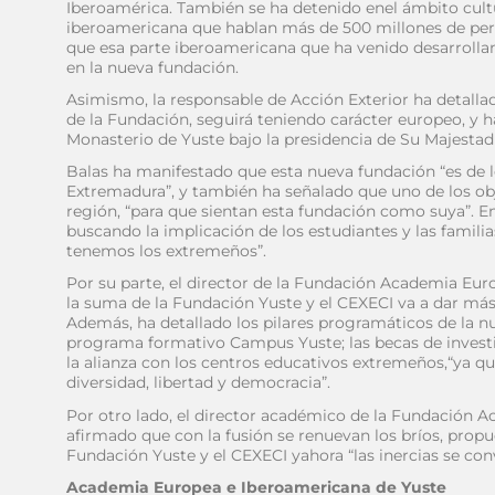
Iberoamérica. También se ha detenido enel ámbito cultu
iberoamericana que hablan más de 500 millones de per
que esa parte iberoamericana que ha venido desarrolla
en la nueva fundación.
Asimismo, la responsable de Acción Exterior ha detalla
de la Fundación, seguirá teniendo carácter europeo, y
Monasterio de Yuste bajo la presidencia de Su Majestad 
Balas ha manifestado que esta nueva fundación “es de lo
Extremadura”, y también ha señalado que uno de los ob
región, “para que sientan esta fundación como suya”. En 
buscando la implicación de los estudiantes y las familia
tenemos los extremeños”.
Por su parte, el director de la Fundación Academia Eu
la suma de la Fundación Yuste y el CEXECI va a dar más
Además, ha detallado los pilares programáticos de la nu
programa formativo Campus Yuste; las becas de investig
la alianza con los centros educativos extremeños,“ya que
diversidad, libertad y democracia”.
Por otro lado, el director académico de la Fundación 
afirmado que con la fusión se renuevan los bríos, propu
Fundación Yuste y el CEXECI yahora “las inercias se conv
Academia Europea e Iberoamericana de Yuste