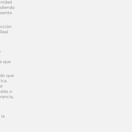
unidad
adiendo
esente
ección
Real
a
,
na que
ado que
ica.
el
ales o
rancia,
 la