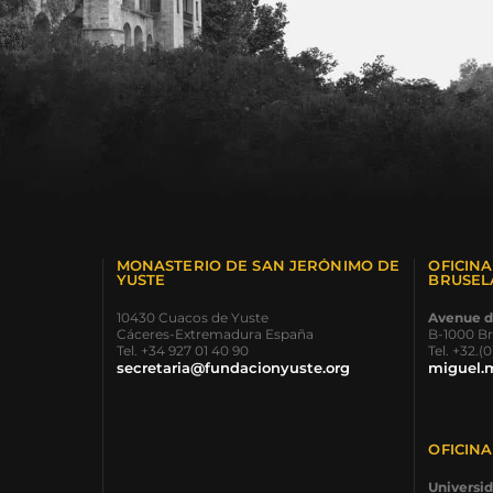
MONASTERIO DE SAN JERÓNIMO DE
OFICIN
YUSTE
BRUSEL
10430 Cuacos de Yuste
Avenue d
Cáceres-Extremadura España
B-1000 Br
Tel. +34 927 01 40 90
Tel. +32.(
secretaria@fundacionyuste.org
miguel.
OFICIN
Universi