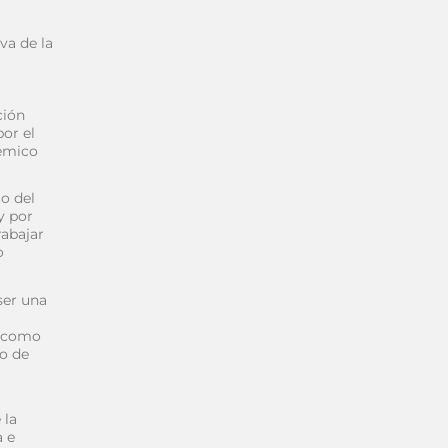
va de la
ción
or el
démico
o del
y por
rabajar
o
ser una
, como
eo de
 la
a e