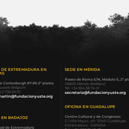
A DE EXTREMADURA EN
SEDE EN MÉRIDA
AS
Paseo de Roma S/N, Módulo E, 2ª pl
e Cortenbergh 87-89 2ª planta
06800 Mérida (Badajoz)
ussels Belgium
Tel. +34 924.38.74.01
0).2.736.59.50
secretaria@fundacionyuste.org
martin@fundacionyuste.org
OFICINA EN GUADALUPE
Centro Cultural y de Congresos
A EN BADAJOZ
C/ Viña Mayor, s/n. 10140 Guadalupe.
Extremadura – ESPAÑA
dad de Extremadura