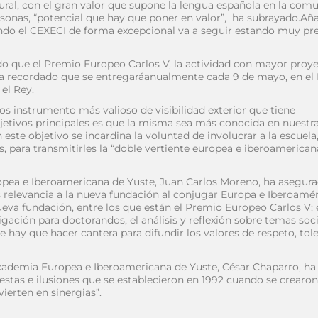
ral, con el gran valor que supone la lengua española en la com
sonas, “potencial que hay que poner en valor”, ha subrayado.Añ
ndo el CEXECI de forma excepcional va a seguir estando muy pr
do que el Premio Europeo Carlos V, la actividad con mayor proy
 ha recordado que se entregaráanualmente cada 9 de mayo, en el 
el Rey.
s instrumento más valioso de visibilidad exterior que tiene
jetivos principales es que la misma sea más conocida en nuestr
este objetivo se incardina la voluntad de involucrar a la escuela
s, para transmitirles la “doble vertiente europea e iberoamerica
ropea e Iberoamericana de Yuste, Juan Carlos Moreno, ha asegur
 relevancia a la nueva fundación al conjugar Europa e Iberoamér
eva fundación, entre los que están el Premio Europeo Carlos V; 
ación para doctorandos, el análisis y reflexión sobre temas soci
 hay que hacer cantera para difundir los valores de respeto, tole
Academia Europea e Iberoamericana de Yuste, César Chaparro, ha
estas e ilusiones que se establecieron en 1992 cuando se crearon
ierten en sinergias”.