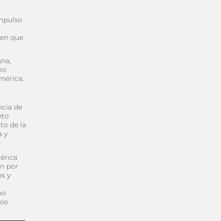
impulso
 en que
ana,
mo
mérica.
ncia de
eto
to de la
a y
érica
ón por
os y
mo
vos