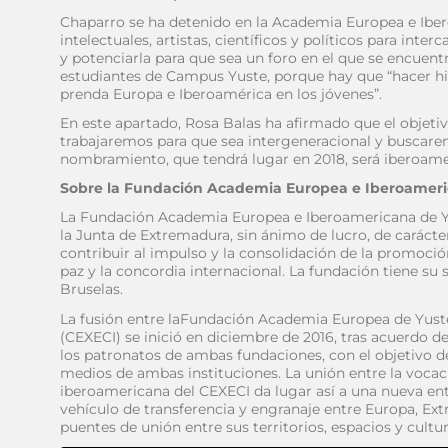
Chaparro se ha detenido en la Academia Europea e Ibe
intelectuales, artistas, científicos y políticos para int
y potenciarla para que sea un foro en el que se encuen
estudiantes de Campus Yuste, porque hay que “hacer hin
prenda Europa e Iberoamérica en los jóvenes”.
En este apartado, Rosa Balas ha afirmado que el objeti
trabajaremos para que sea intergeneracional y buscare
nombramiento, que tendrá lugar en 2018, será iberoamer
Sobre la Fundación Academia Europea e Iberoameri
La Fundación Academia Europea e Iberoamericana de Yu
la Junta de Extremadura, sin ánimo de lucro, de carácter
contribuir al impulso y la consolidación de la promoci
paz y la concordia internacional. La fundación tiene su 
Bruselas.
La fusión entre laFundación Academia Europea de Yust
(CEXECI) se inició en diciembre de 2016, tras acuerdo 
los patronatos de ambas fundaciones, con el objetivo d
medios de ambas instituciones. La unión entre la voca
iberoamericana del CEXECI da lugar así a una nueva en
vehículo de transferencia y engranaje entre Europa, E
puentes de unión entre sus territorios, espacios y cultur