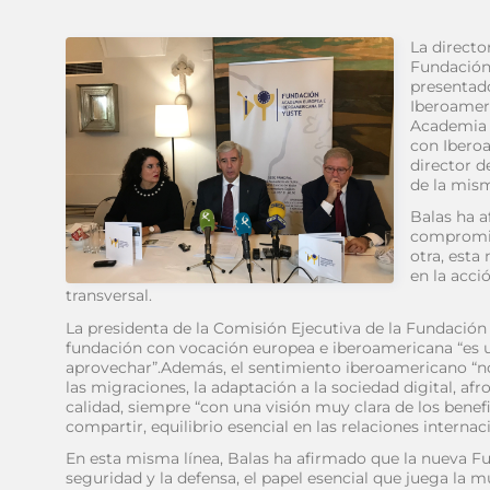
La directo
Fundación
presentad
Iberoameri
Academia 
con Ibero
director d
de la mism
Balas ha a
compromiso
otra, esta
en la acci
transversal.
La presidenta de la Comisión Ejecutiva de la Fundació
fundación con vocación europea e iberoamericana “es
aprovechar”.Además, el sentimiento iberoamericano “n
las migraciones, la adaptación a la sociedad digital, af
calidad, siempre “con una visión muy clara de los ben
compartir, equilibrio esencial en las relaciones internac
En esta misma línea, Balas ha afirmado que la nueva F
seguridad y la defensa, el papel esencial que juega la m