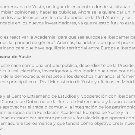
roamericana de Yuste, un lugar de encuentro donde se citaban
ercambiar opiniones y hacerlas públicas. Ahora se le quiere dar un 
tren los académicos con los doctorandos de la Red Alumni y los
capié en los nuevos investigadores, ya que nuestro futuro está
vo es reactivar la Academia “para que sea europea e iberoameric
mos la paridad de género”. Además, ha adelantado que el próxi
icano para que haya equilibrio territorial entre Europa e Iberoa
cana de Yuste
ste nace como una entidad pública, dependiente de la Preside
 cultural, científico, investigador y divulgador que tiene por obj
ón de la democracia, el respeto a los derechos humanos, el fomen
sede principal en el Real Monasterio de Yuste y oficinas en Mérid
e y el Centro Extremeño de Estudios y Cooperación con Iberoam
delConsejo de Gobierno de la Junta de Extremadura y la aprobaci
e aprovechar el trabajo común y la integración de los patrimoni
ción europea de la Fundación Academia Europea de Yuste y la
tidad extraordinariamente potente y fortalecida que operará co
xtremadura e Iberoamérica y que tendrá como objetivo crear nue
as.