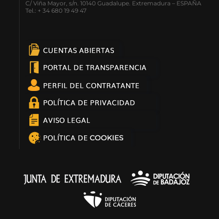
C/ Viña Mayor, s/n. 10140 Guadalupe. Extremadura – ESPAÑA
Tel.: + 34 680 19 49 47