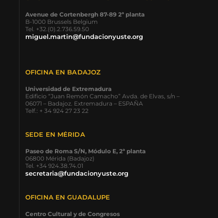
Avenue de Cortenbergh 87-89 2ª planta
B-1000 Brussels Belgium
Tel. +32.(0).2.736.59.50
miguel.martin@fundacionyuste.org
OFICINA EN BADAJOZ
Universidad de Extremadura
Edificio “Juan Remón Camacho” Avda. de Elvas, s/n –
06071 – Badajoz. Extremadura – ESPAÑA
Telf.: + 34 924 27 23 22
SEDE EN MÉRIDA
Paseo de Roma S/N, Módulo E, 2ª planta
06800 Mérida (Badajoz)
Tel. +34 924.38.74.01
secretaria@fundacionyuste.org
OFICINA EN GUADALUPE
Centro Cultural y de Congresos