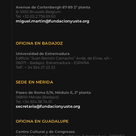
Avenue de Cortenbergh 87-89 2ª planta
B-1000 Brussels Belgium
Tel. +32.(0).2.736.59.50
miguel.martin@fundacionyuste.org
OFICINA EN BADAJOZ
Universidad de Extremadura
Edificio “Juan Remón Camacho” Avda. de Elvas, s/n –
06071 – Badajoz. Extremadura – ESPAÑA
Telf.: + 34 924 27 23 22
SEDE EN MÉRIDA
Paseo de Roma S/N, Módulo E, 2ª planta
06800 Mérida (Badajoz)
Tel. +34 924.38.74.01
secretaria@fundacionyuste.org
OFICINA EN GUADALUPE
Centro Cultural y de Congresos