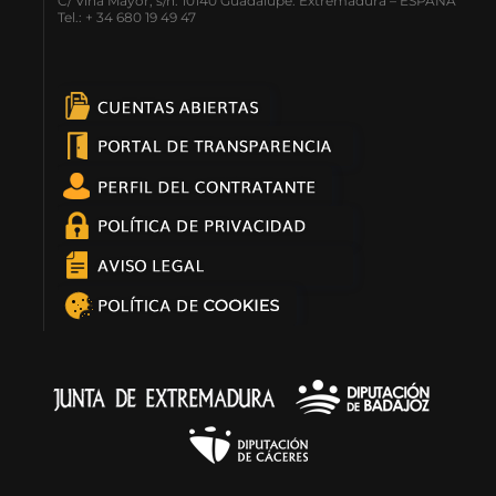
C/ Viña Mayor, s/n. 10140 Guadalupe. Extremadura – ESPAÑA
Tel.: + 34 680 19 49 47