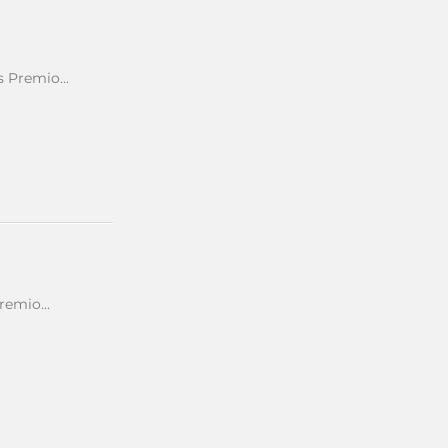
 Premio...
emio...