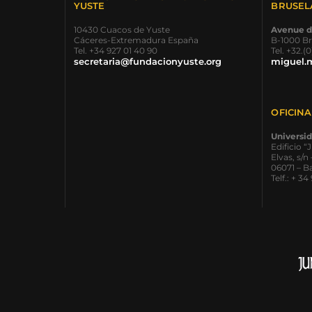
YUSTE
BRUSEL
10430 Cuacos de Yuste
Avenue d
Cáceres-Extremadura España
B-1000 Br
Tel. +34 927 01 40 90
Tel. +32.(
secretaria@fundacionyuste.org
miguel.
OFICIN
Universi
Edificio
Elvas, s/n 
06071 – 
Telf.: + 3