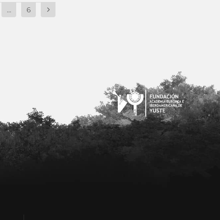
...
6