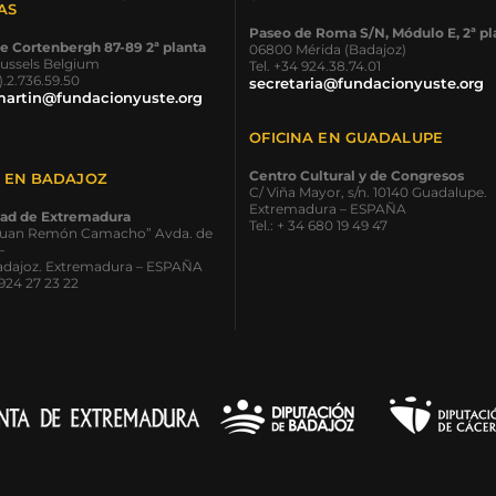
AS
Paseo de Roma S/N, Módulo E, 2ª pl
e Cortenbergh 87-89 2ª planta
06800 Mérida (Badajoz)
ussels Belgium
Tel. +34 924.38.74.01
0).2.736.59.50
secretaria@fundacionyuste.org
martin@fundacionyuste.org
OFICINA EN GUADALUPE
Centro Cultural y de Congresos
A EN BADAJOZ
C/ Viña Mayor, s/n. 10140 Guadalupe.
Extremadura – ESPAÑA
dad de Extremadura
Tel.: + 34 680 19 49 47
 “Juan Remón Camacho” Avda. de
–
Badajoz. Extremadura – ESPAÑA
4 924 27 23 22