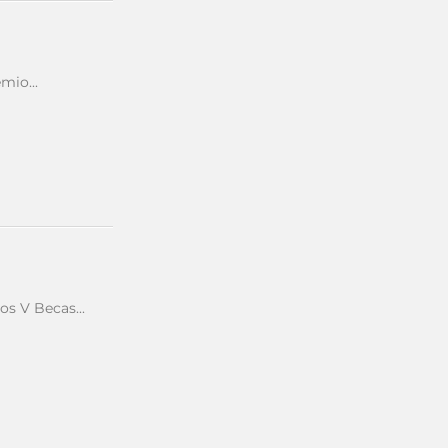
mio...
s V Becas...