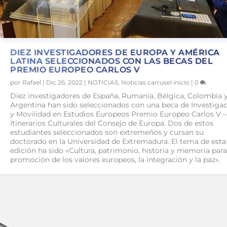
DIEZ INVESTIGADORES DE EUROPA Y AMÉRICA
LATINA SELECCIONADOS CON LAS BECAS DEL
PREMIO EUROPEO CARLOS V
por
Rafael
|
Dic 26, 2022
|
NOTICIAS
,
Noticias carrusel inicio
|
0
Diez investigadores de España, Rumanía, Bélgica, Colombia 
Argentina han sido seleccionados con una beca de Investiga
y Movilidad en Estudios Europeos Premio Europeo Carlos V –
Itinerarios Culturales del Consejo de Europa. Dos de estos
estudiantes seleccionados son extremeños y cursan su
doctorado en la Universidad de Extremadura. El tema de esta
edición ha sido «Cultura, patrimonio, historia y memoria para
promoción de los valores europeos, la integración y la paz».