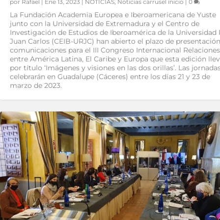
por
Rafael
|
Ene 13, 2023
|
NOTICIAS
,
Noticias carrusel inicio
|
0
La Fundación Academia Europea e Iberoamericana de Yuste
junto con la Universidad de Extremadura y el Centro de
Investigación de Estudios de Iberoamérica de la Universidad
Juan Carlos (CEIB-URJC) han abierto el plazo de presentació
comunicaciones para el III Congreso Internacional Relaciones
entre América Latina, El Caribe y Europa que esta edición lle
por título ‘Imágenes y visiones en las dos orillas’. Las jornada
celebrarán en Guadalupe (Cáceres) entre los días 21 y 23 de
marzo de 2023.