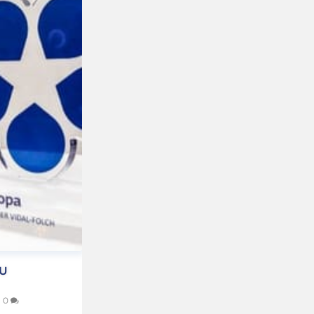
SU
|
0