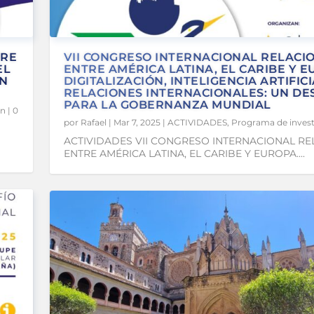
TRE
VII CONGRESO INTERNACIONAL RELACI
EL
ENTRE AMÉRICA LATINA, EL CARIBE Y E
EN
DIGITALIZACIÓN, INTELIGENCIA ARTIFICI
RELACIONES INTERNACIONALES: UN DE
PARA LA GOBERNANZA MUNDIAL
ón
|
0
por
Rafael
|
Mar 7, 2025
|
ACTIVIDADES
,
Programa de invest
ACTIVIDADES VII CONGRESO INTERNACIONAL RE
ENTRE AMÉRICA LATINA, EL CARIBE Y EUROPA....