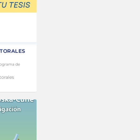
CTORALES
ograma de
torales