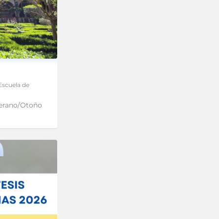
Escuela de
erano/Otoño