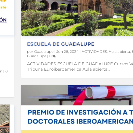
ESCUELA DE GUADALUPE
por
Guadalupe
|
Jun 26, 2024
|
ACTIVIDADES
,
Aula abierta
,
Guadalupe
|
0
ACTIVIDADES ESCUELA DE GUADALUPE Cursos V
Tribuna Euroiberoamerica Aula abierta...
ón
|
0