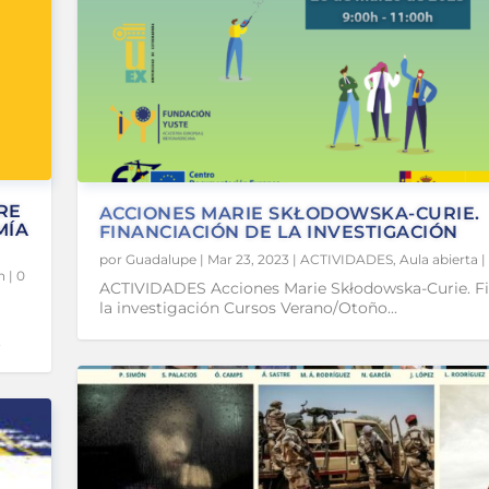
RE
ACCIONES MARIE SKŁODOWSKA-CURIE.
MÍA
FINANCIACIÓN DE LA INVESTIGACIÓN
por
Guadalupe
|
Mar 23, 2023
|
ACTIVIDADES
,
Aula abierta
|
n
|
0
ACTIVIDADES Acciones Marie Skłodowska-Curie. Fi
la investigación Cursos Verano/Otoño...
.