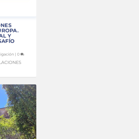
ONES
UROPA.
AL Y
SAFÍO
igación
|
0
LACIONES