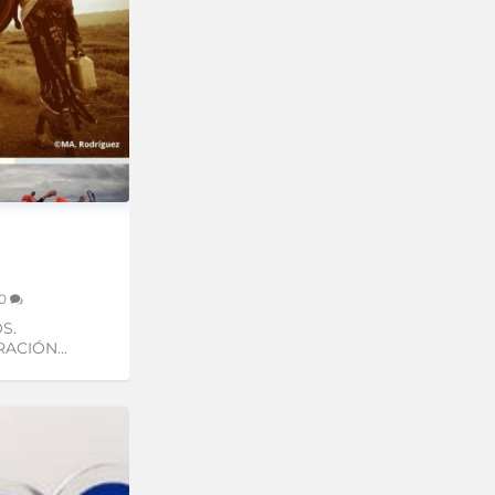
0
S.
CIÓN...