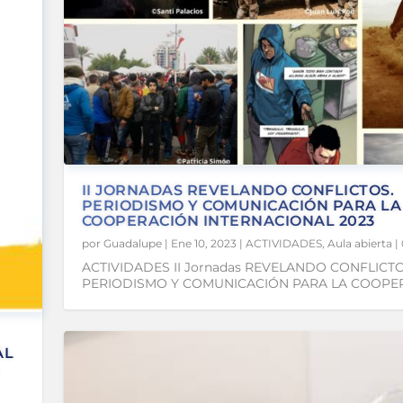
II JORNADAS REVELANDO CONFLICTOS.
PERIODISMO Y COMUNICACIÓN PARA LA
COOPERACIÓN INTERNACIONAL 2023
por
Guadalupe
|
Ene 10, 2023
|
ACTIVIDADES
,
Aula abierta
|
ACTIVIDADES II Jornadas REVELANDO CONFLICTO
PERIODISMO Y COMUNICACIÓN PARA LA COOPERA
AL