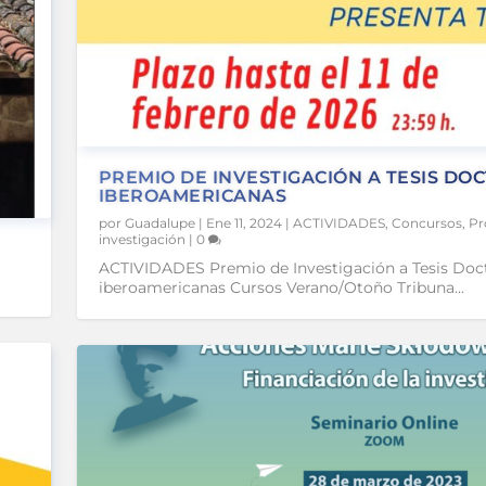
PREMIO DE INVESTIGACIÓN A TESIS DO
IBEROAMERICANAS
por
Guadalupe
|
Ene 11, 2024
|
ACTIVIDADES
,
Concursos
,
Pr
investigación
|
0
ACTIVIDADES Premio de Investigación a Tesis Doc
iberoamericanas Cursos Verano/Otoño Tribuna...