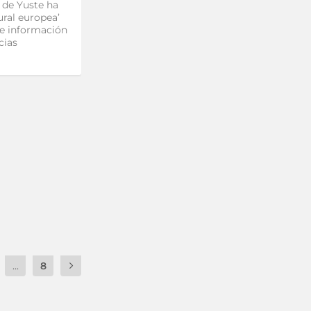
 de Yuste ha
ural europea’
de información
cias
...
8