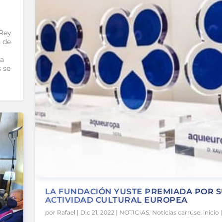
 Rey
n de
va
s se
LA FUNDACIÓN YUSTE PREMIADA POR 
ACTIVIDAD CULTURAL EUROPEA
por
Rafael
|
Dic 21, 2022
|
NOTICIAS
,
Noticias carrusel inicio