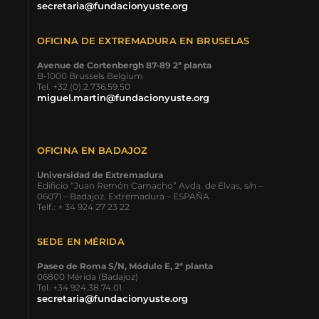
secretaria@fundacionyuste.org
OFICINA DE EXTREMADURA EN BRUSELAS
Avenue de Cortenbergh 87-89 2ª planta
B-1000 Brussels Belgium
Tel. +32.(0).2.736.59.50
miguel.martin@fundacionyuste.org
OFICINA EN BADAJOZ
Universidad de Extremadura
Edificio “Juan Remón Camacho” Avda. de Elvas, s/n –
06071 – Badajoz. Extremadura – ESPAÑA
Telf.: + 34 924 27 23 22
SEDE EN MÉRIDA
Paseo de Roma S/N, Módulo E, 2ª planta
06800 Mérida (Badajoz)
Tel. +34 924.38.74.01
secretaria@fundacionyuste.org