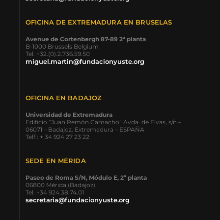
OFICINA DE EXTREMADURA EN BRUSELAS
Avenue de Cortenbergh 87-89 2ª planta
B-1000 Brussels Belgium
Tel. +32.(0).2.736.59.50
miguel.martin@fundacionyuste.org
OFICINA EN BADAJOZ
Universidad de Extremadura
Edificio “Juan Remón Camacho” Avda. de Elvas, s/n –
06071 – Badajoz. Extremadura – ESPAÑA
Telf.: + 34 924 27 23 22
SEDE EN MÉRIDA
Paseo de Roma S/N, Módulo E, 2ª planta
06800 Mérida (Badajoz)
Tel. +34 924.38.74.01
secretaria@fundacionyuste.org