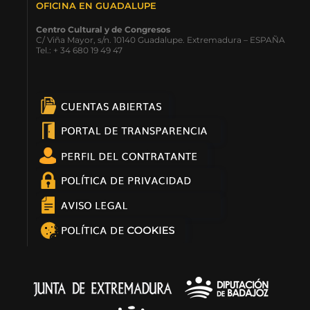
OFICINA EN GUADALUPE
Centro Cultural y de Congresos
C/ Viña Mayor, s/n. 10140 Guadalupe. Extremadura – ESPAÑA
Tel.: + 34 680 19 49 47