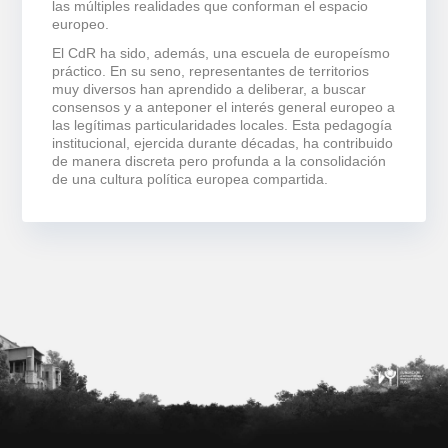
las múltiples realidades que conforman el espacio
europeo.
El CdR ha sido, además, una escuela de europeísmo
práctico. En su seno, representantes de territorios
muy diversos han aprendido a deliberar, a buscar
consensos y a anteponer el interés general europeo a
las legítimas particularidades locales. Esta pedagogía
institucional, ejercida durante décadas, ha contribuido
de manera discreta pero profunda a la consolidación
de una cultura política europea compartida.