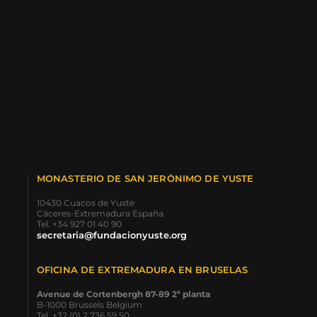
MONASTERIO DE SAN JERÓNIMO DE YUSTE
10430 Cuacos de Yuste
Cáceres-Extremadura España
Tel. +34 927 01 40 90
secretaria@fundacionyuste.org
OFICINA DE EXTREMADURA EN BRUSELAS
Avenue de Cortenbergh 87-89 2ª planta
B-1000 Brussels Belgium
Tel. +32.(0).2.736.59.50