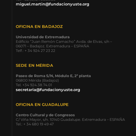
miguel.martin@fundacionyuste.org
OFICINA EN BADAJOZ
Universidad de Extremadura
Edificio “Juan Remón Camacho” Avda. de Elvas, s/n –
06071 – Badajoz. Extremadura – ESPAÑA
Telf.: + 34 924 27 23 22
SEDE EN MÉRIDA
Paseo de Roma S/N, Módulo E, 2ª planta
06800 Mérida (Badajoz)
Tel. +34 924.38.74.01
secretaria@fundacionyuste.org
OFICINA EN GUADALUPE
Centro Cultural y de Congresos
C/ Viña Mayor, s/n. 10140 Guadalupe. Extremadura – ESPAÑA
Tel.: + 34 680 19 49 47